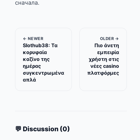
сначала
.
← NEWER
OLDER →
Slothub38: Τα
Πιο άνετη
κορυφαία
εμπειρία
καζίνο της
χρήστη στις
ημέρας
νέες casino
συγκεντρωμένα
πλατφόρμες
απλά
💬 Discussion (0)