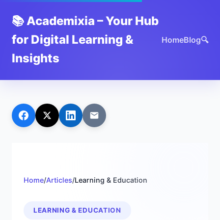
📚 Academixia – Your Hub
for Digital Learning &
Home
Blog
🔍
Insights
Home
/
Articles
/
Learning & Education
LEARNING & EDUCATION