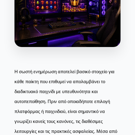
Η σωστή ενημέρωση αποτελεί βασικό στοιχείο για
κάθε παίκτη που επιθυμεί να απολαμβάνει το
διαδικτυακό παιχνίδι με υπευθυνότητα και
αυτοπεποίθηση. Πριν από οποιαδήποτε επιλογή
πλατφόρμας ή παιχνιδιού, είναι σημαντικό να
γνωρίζει κανείς τους κανόνες, τις διαθέσιμες
λειτουργίες και τις πρακτικές ασφαλείας. Μέσα από