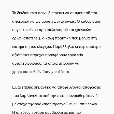
Το διαδικτυακό παιχνίδι πρέπει να αντιμετωπίζεται
αποκλειστικά ως μορφή ψυχαγωγίας. Ο καθορισμός
συγκεκριμένου προϋπολογισμού και χρονικών
ορίων αποτελεί μια καλή πρακτική που βοηθά στη
διατήρηση του ελέγχου. Παράλληλα, οι περισσότεροι
αξιόπιστοι πάροχοι προσφέρουν εργαλεία
αυτοπεριορισμού, τα οποία μπορούν να
χρησιμοποιηθούν όταν χρειάζεται.
Είναι επίσης σημαντικό να αποφεύγονται αποφάσεις
που λαμβάνονται υπό την πίεση συναισθημάτων ή
με στόχο την ανάκτηση προηγούμενων απωλειών.
Η υπεύθυνη στάση συμβάλλει σε μια πιο