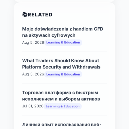
📚
RELATED
Moje doświadczenia z handlem CFD
na aktywach cyfrowych
Aug 5, 2026
Learning & Education
What Traders Should Know About
Platform Security and Withdrawals
Aug 3, 2026
Learning & Education
Торговая платформа с быстрым
исполнением и выбором активов
Jul 31, 2026
Learning & Education
Личный опыт использования веб-