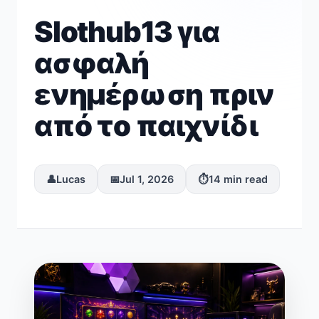
Slothub13 για
ασφαλή
ενημέρωση πριν
από το παιχνίδι
👤
Lucas
📅
Jul 1, 2026
⏱️
14 min read