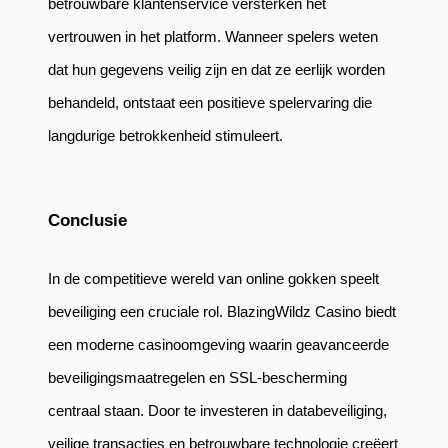
betrouwbare klantenservice versterken het
vertrouwen in het platform. Wanneer spelers weten
dat hun gegevens veilig zijn en dat ze eerlijk worden
behandeld, ontstaat een positieve spelervaring die
langdurige betrokkenheid stimuleert.
Conclusie
In de competitieve wereld van online gokken speelt
beveiliging een cruciale rol. BlazingWildz Casino biedt
een moderne casinoomgeving waarin geavanceerde
beveiligingsmaatregelen en SSL-bescherming
centraal staan. Door te investeren in databeveiliging,
veilige transacties en betrouwbare technologie creëert