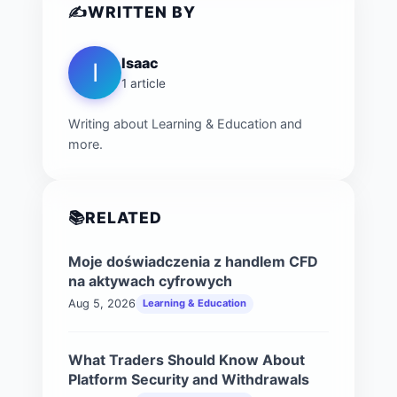
✍️
WRITTEN BY
Isaac
I
1 article
Writing about Learning & Education and
more.
📚
RELATED
Moje doświadczenia z handlem CFD
na aktywach cyfrowych
Aug 5, 2026
Learning & Education
What Traders Should Know About
Platform Security and Withdrawals