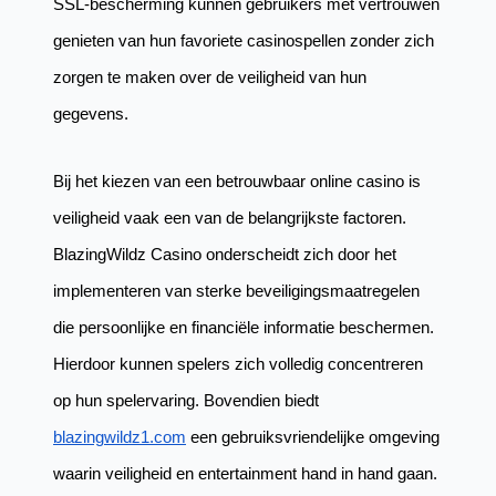
SSL-bescherming kunnen gebruikers met vertrouwen
genieten van hun favoriete casinospellen zonder zich
zorgen te maken over de veiligheid van hun
gegevens.
Bij het kiezen van een betrouwbaar online casino is
veiligheid vaak een van de belangrijkste factoren.
BlazingWildz Casino onderscheidt zich door het
implementeren van sterke beveiligingsmaatregelen
die persoonlijke en financiële informatie beschermen.
Hierdoor kunnen spelers zich volledig concentreren
op hun spelervaring. Bovendien biedt
blazingwildz1.com
een gebruiksvriendelijke omgeving
waarin veiligheid en entertainment hand in hand gaan.