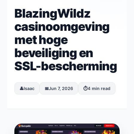
BlazingWildz
casinoomgeving
met hoge
beveiliging en
SSL-bescherming
👤
Isaac
📅
Jun 7, 2026
⏱️
4 min read