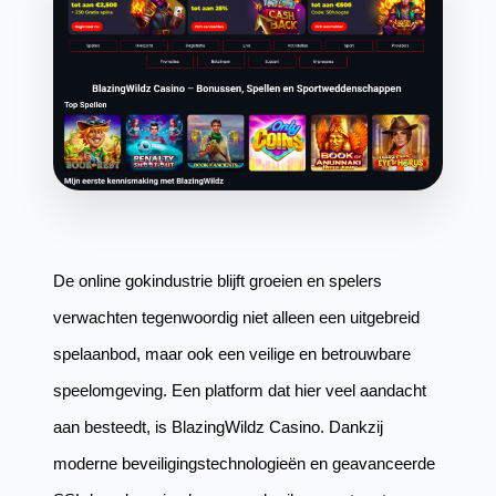
De online gokindustrie blijft groeien en spelers
verwachten tegenwoordig niet alleen een uitgebreid
spelaanbod, maar ook een veilige en betrouwbare
speelomgeving. Een platform dat hier veel aandacht
aan besteedt, is BlazingWildz Casino. Dankzij
moderne beveiligingstechnologieën en geavanceerde