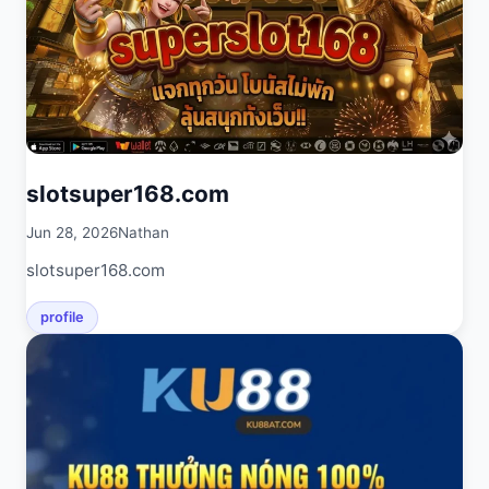
slotsuper168.com
Jun 28, 2026
Nathan
slotsuper168.com
profile